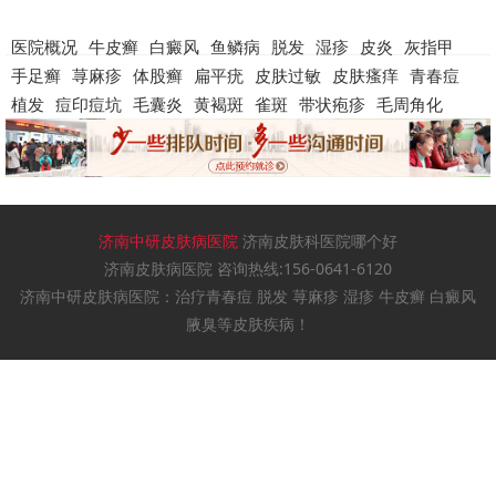
医院概况
牛皮癣
白癜风
鱼鳞病
脱发
湿疹
皮炎
灰指甲
手足癣
荨麻疹
体股癣
扁平疣
皮肤过敏
皮肤瘙痒
青春痘
植发
痘印痘坑
毛囊炎
黄褐斑
雀斑
带状疱疹
毛周角化
济南中研皮肤病医院
济南皮肤科医院哪个好
济南皮肤病医院 咨询热线:156-0641-6120
济南中研皮肤病医院：治疗青春痘 脱发 荨麻疹 湿疹 牛皮癣 白癜风
腋臭等皮肤疾病！