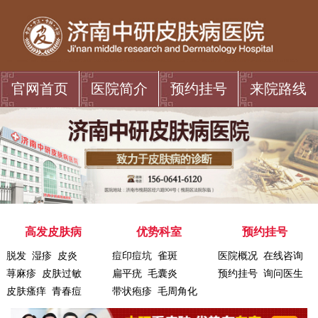
官网首页
医院简介
预约挂号
来院路线
高发皮肤病
优势科室
预约挂号
脱发
湿疹
皮炎
痘印痘坑
雀斑
医院概况
在线咨询
荨麻疹
皮肤过敏
扁平疣
毛囊炎
预约挂号
询问医生
皮肤瘙痒
青春痘
带状疱疹
毛周角化