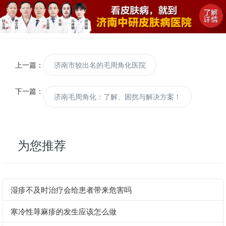
毛周角化是一种常见的皮肤问题，给患者带来不少困扰。在济南，有
许多医院可以提供专业的治疗和护理，其中济南中研皮肤病医院是一
家备受推荐的医疗机构。
上一篇：
济南市较出名的毛周角化医院
毛周角化是一种遗传性皮肤疾病，通常表现为毛囊口周围的皮肤粗
糙、干燥、有角化物堆积，甚至出现瘙痒和疼痛。针对毛周角化的治
下一篇：
济南毛周角化：了解、困扰与解决方案！
疗，济南中研皮肤病医院拥有经验丰富的皮肤科医生和先进的治疗设
备，能够为患者提供个性化的治疗方案。
在济南中研皮肤病医院，患者可以接受到针对毛周角化的有效治疗，
为您推荐
包括局部药物治疗、光疗、激光治疗等。医院的专业团队会根据患者
的具体情况制定较适合的治疗方案，帮助患者改善皮肤状况，减轻症
状。
湿疹不及时治疗会给患者带来危害吗
除了治疗外，护理和保养也是毛周角化患者需要重视的部分。济南中
寒冷性荨麻疹的发生应该怎么做
研皮肤病医院的护理团队会为患者提供详细的护理指导，帮助他们正