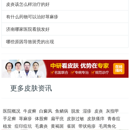
确护理皮肤，保持皮肤的健康状态。定期的护理和保养可以帮助减轻
皮炎该怎么样治疗的好
毛周角化的症状，改善皮肤质地。
有什么药物可以治好荨麻疹
总的来说，济南中研皮肤病医院是一家专业的医疗机构，能够为患有
济南哪家医院看脱发好
毛周角化问题的患者提供全面的治疗、护理和保养服务。患者可以放
心就诊，获得有效的帮助，改善皮肤问题，重拾自信。
哪些原因导致斑秃的出现
更多皮肤资讯
医院概况
牛皮癣
白癜风
鱼鳞病
脱发
湿疹
皮炎
灰指甲
手足癣
荨麻疹
体股癣
扁平疣
皮肤过敏
皮肤瘙痒
青春痘
植发
痘印痘坑
毛囊炎
黄褐斑
雀斑
带状疱疹
毛周角化