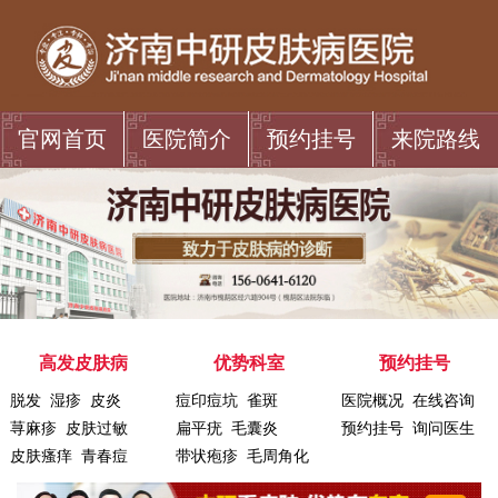
官网首页
医院简介
预约挂号
来院路线
高发皮肤病
优势科室
预约挂号
脱发
湿疹
皮炎
痘印痘坑
雀斑
医院概况
在线咨询
荨麻疹
皮肤过敏
扁平疣
毛囊炎
预约挂号
询问医生
皮肤瘙痒
青春痘
带状疱疹
毛周角化